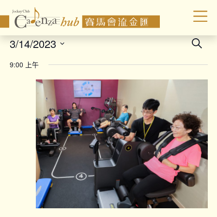
Even
3/14/2023
Search
Sear
Select
9:00 上午
date.
and
Vie
Navi