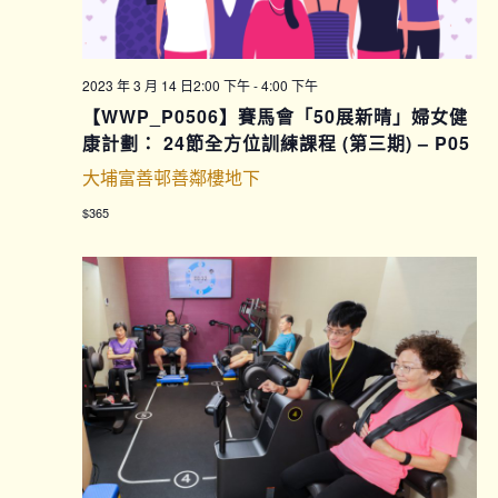
2023 年 3 月 14 日2:00 下午
-
4:00 下午
【WWP_P0506】賽馬會「50展新晴」婦女健
康計劃： 24節全方位訓練課程 (第三期) – P05
大埔富善邨善鄰樓地下
$365