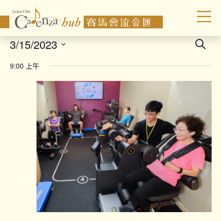
Even
3/15/2023
Search
Sear
Select
9:00 上午
date.
and
Vie
Navi