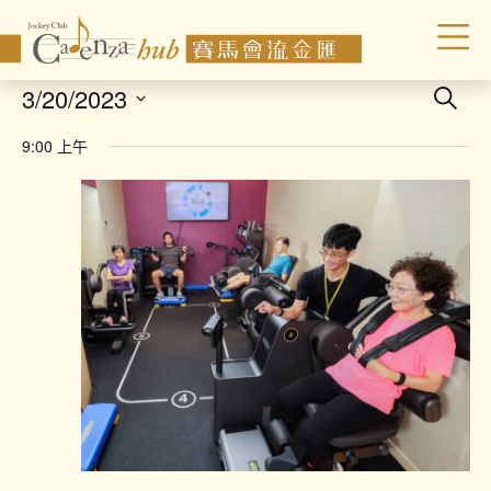
Even
3/20/2023
Search
Sear
Select
9:00 上午
date.
and
Vie
Navi