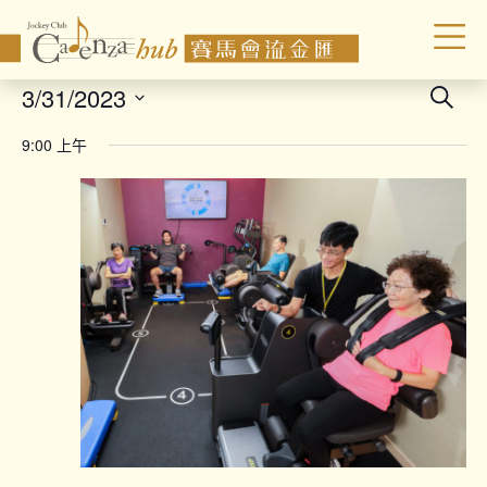
Even
3/31/2023
Search
Sear
Select
9:00 上午
date.
and
Vie
Navi