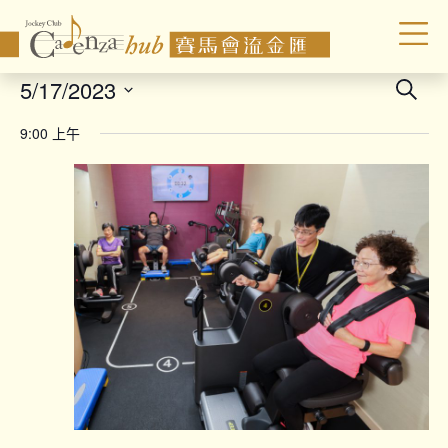
Even
5/17/2023
Search
Sear
Select
9:00 上午
date.
and
Vie
Navi