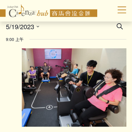
Even
5/19/2023
Search
Sear
Select
9:00 上午
date.
and
Vie
Navi