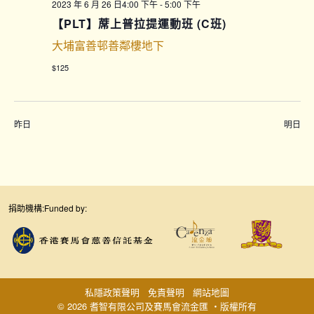
2023 年 6 月 26 日4:00 下午
-
5:00 下午
【PLT】蓆上普拉提運動班 (C班)
大埔富善邨善鄰樓地下
$125
昨日
明日
捐助機構:
Funded by:
私隱政策聲明
免責聲明
網站地圖
© 2026 耆智有限公司及賽馬會流金匯 ‧版權所有