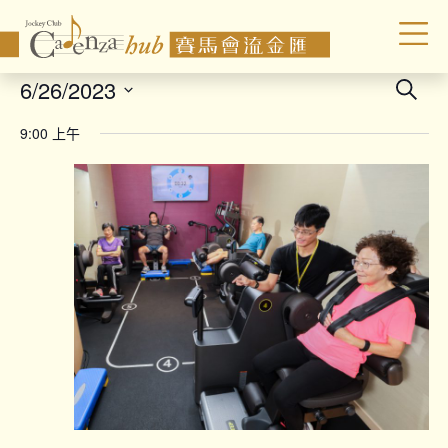
Even
6/26/2023
Search
Sear
Select
9:00 上午
date.
and
Vie
Navi