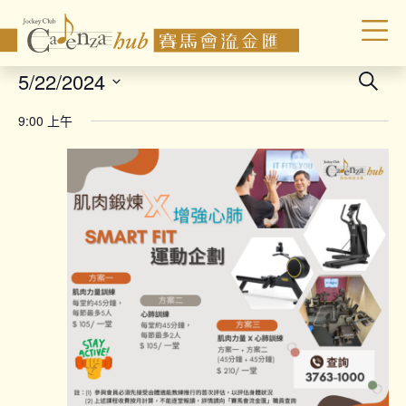
Even
5/22/2024
Search
Sear
Select
9:00 上午
date.
and
Vie
Navi