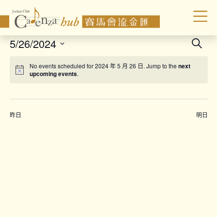
Even
5/26/2024
Search
Sear
Select
No events scheduled for 2024 年 5 月 26 日. Jump to the
next
date.
and
upcoming events
.
Vie
Navi
昨日
明日