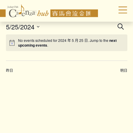
Even
5/25/2024
Search
Sear
Select
No events scheduled for 2024 年 5 月 25 日. Jump to the
next
date.
and
upcoming events
.
Vie
Navi
昨日
明日