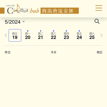
Even
5/2024
Search
Sear
Select
Previous
Next
date.
and
週日
週一
週二
週三
週四
週五
週六
19
20
21
22
23
24
25
week
wee
Vie
Navi
昨日
今天
明日