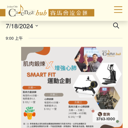
Even
7/18/2024
Search
Sear
Select
9:00 上午
date.
and
Vie
Navi