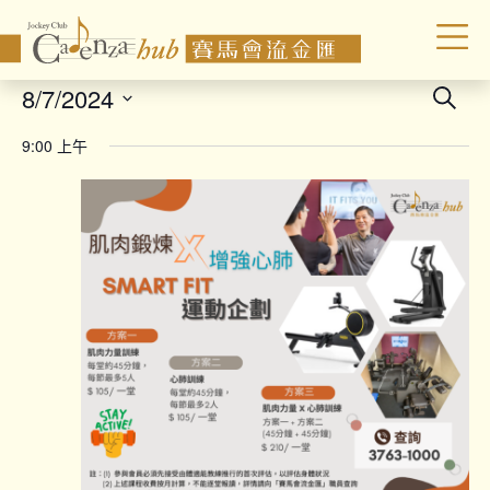
Even
8/7/2024
Search
Sear
Select
9:00 上午
date.
and
Vie
Navi