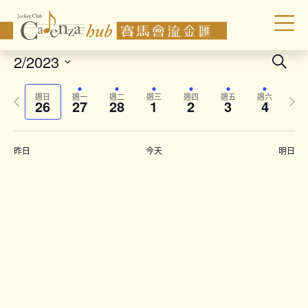
Even
2/2023
Search
Sear
Select
Previous
Next
date.
and
週日
週一
週二
週三
週四
週五
週六
26
27
28
1
2
3
4
week
wee
Vie
Navi
昨日
今天
明日