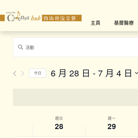
主頁
基層醫療
Events
Enter
Search
Keyword.
Search
and
for
6 月 28 日
 - 
7 月 4 日
今日
Views
Events
Select
by
Navigation
date.
Keyword.
Week
週日
週一
28
29
of