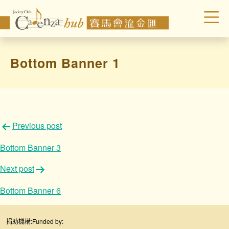
Bottom Banner 1
文
Previous post
章
Bottom Banner 3
導
Next post
覽
Bottom Banner 6
捐助機構:
Funded by: