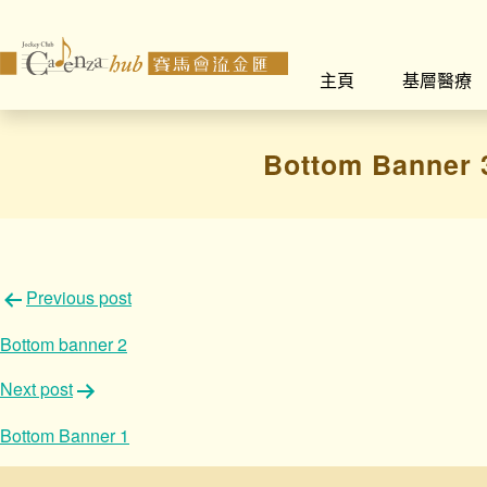
主頁
基層醫療
Bottom Banner 
文
Previous post
章
Bottom banner 2
導
Next post
覽
Bottom Banner 1