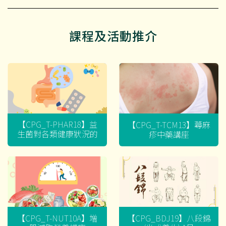
課程及活動推介
【CPG_T-PHAR18】益
【CPG_T-TCM13】蕁麻
生菌對各類健康狀況的
疹中藥講座
迷思
【CPG_T-NUT10A】增
【CPG_BDJ19】八段錦