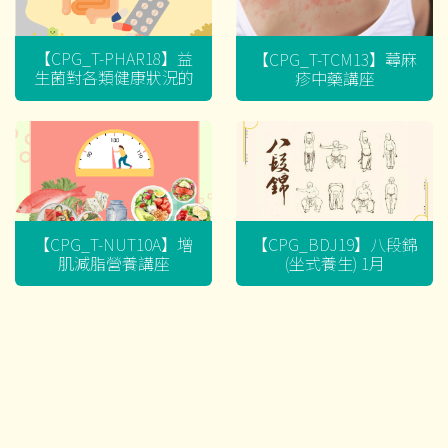
【CPG_T-PHAR18】益
【CPG_T-TCM13】蕁麻
生菌對各類健康狀況的
疹中藥講座
迷思
【CPG_T-NUT10A】增
【CPG_BDJ19】八段錦
肌減脂營養講座
(坐式養生) 1月