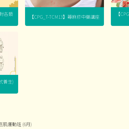
菌對各類
【CP
【CPG_T-TCM13】蕁麻疹中藥講座
坐式養生)
盆底肌運動班 (6月)