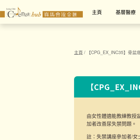
主頁
基層醫療
主頁
/
【CPG_EX_INC35】骨盆
【CPG_EX_I
由女性體適能教練教授
加者改善尿失禁問題。
註：失禁講座參加者/女