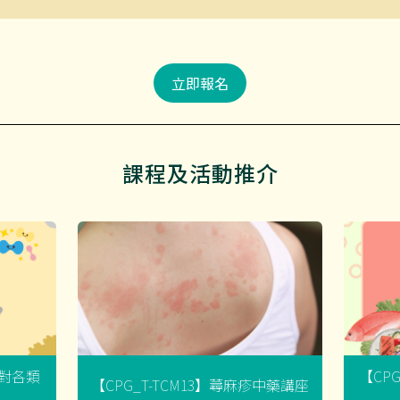
立即報名
課程及活動推介
菌對各類
【CP
【CPG_T-TCM13】蕁麻疹中藥講座