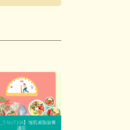
G_T-NUT10A】增肌減脂營養
講座