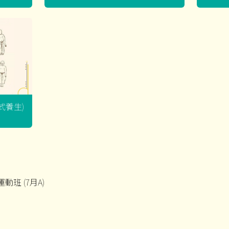
坐式養生)
動班 (7月A)