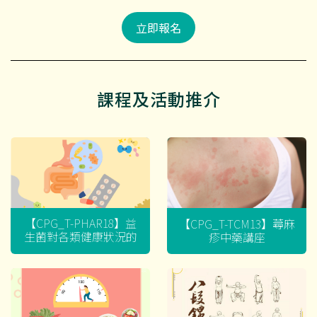
立即報名
課程及活動推介
【CPG_T-PHAR18】益
【CPG_T-TCM13】蕁麻
生菌對各類健康狀況的
疹中藥講座
迷思