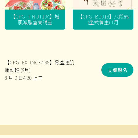
【CPG_T-NUT10A】增
【CPG_BDJ19】八段錦
肌減脂營養講座
(坐式養生) 1月
【CPG_EX_INC37-38】骨盆底肌
運動班 (9月)
立即報名
8 月 9 日4:20 上午
文