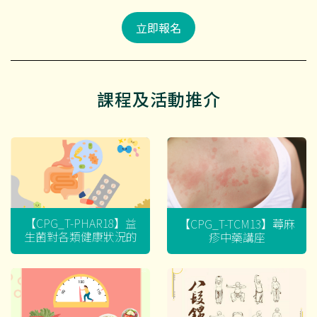
立即報名
課程及活動推介
【CPG_T-PHAR18】益
【CPG_T-TCM13】蕁麻
生菌對各類健康狀況的
疹中藥講座
迷思