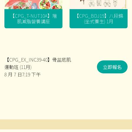
【CPG_T-NUT10A】增
【CPG_BDJ19】八段錦
肌減脂營養講座
(坐式養生) 1月
【CPG_EX_INC39-40】骨盆底肌
運動班 (11月)
立即報名
8 月 7 日7:19 下午
文