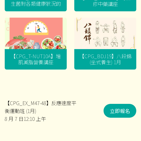
生菌對各類健康狀況的
疹中藥講座
迷思
【CPG_T-NUT10A】增
【CPG_BDJ19】八段錦
肌減脂營養講座
(坐式養生) 1月
【CPG_EX_M47-48】反應速度平
衡運動班 (1月)
立即報名
8 月 7 日12:10 上午