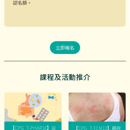
認名額。
立即報名
課程及活動推介
【CPG_T-PHAR18】益
【CPG_T-TCM13】蕁麻