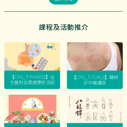
課程及活動推介
【CPG_T-PHAR18】益
【CPG_T-TCM13】蕁麻
生菌對各類健康狀況的
疹中藥講座
迷思