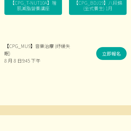
【CPG_T-NUT10A】增
【CPG_BDJ19】八段錦
肌減脂營養講座
(坐式養生) 1月
【CPG_MU9】音樂治療 (紓緩失
眠)
立即報名
8 月 8 日9:45 下午
文
章
導
© 2026 耆智有限公司及賽馬會流金匯 ‧版權所有