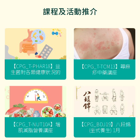
課程及活動推介
【CPG_T-PHAR18】益
【CPG_T-TCM13】蕁麻
生菌對各類健康狀況的
疹中藥講座
迷思
【CPG_T-NUT10A】增
【CPG_BDJ19】八段錦
肌減脂營養講座
(坐式養生) 1月