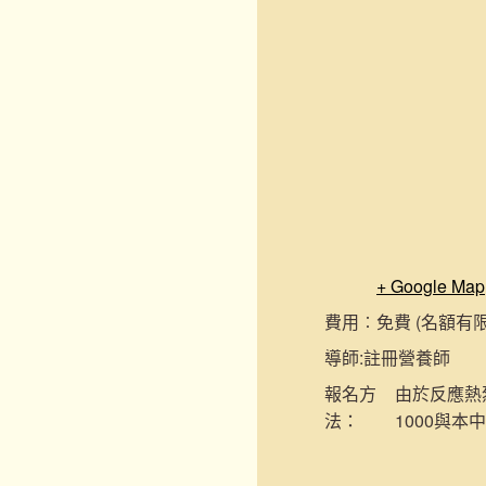
+ Google Map
費用︰
免費 (名額有
導師:
註冊營養師
報名
方
由於反應熱烈
法：
1000與本