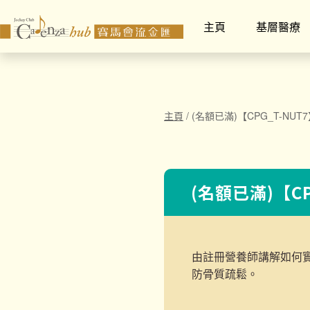
主頁
基層醫療
主頁
/
(名額已滿)【CPG_T-NU
(名額已滿)【C
由註冊營養師講解如何
防骨質疏鬆。