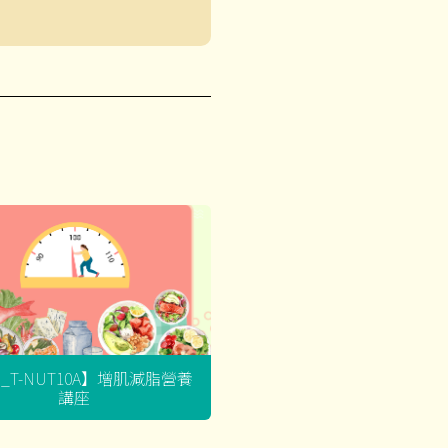
G_T-NUT10A】增肌減脂營養
講座