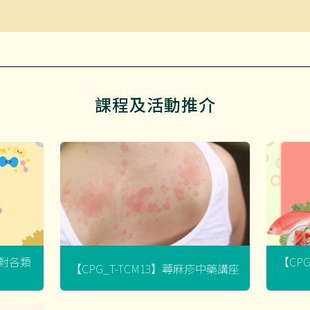
課程及活動推介
菌對各類
【CP
【CPG_T-TCM13】蕁麻疹中藥講座