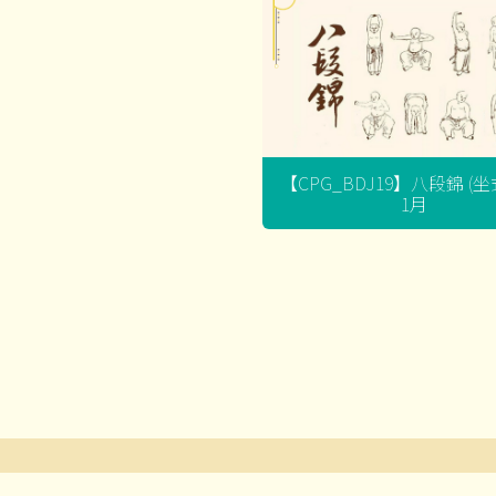
【CPG_BDJ19】八段錦 (
1月
文