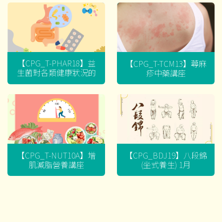
【CPG_T-PHAR18】益
【CPG_T-TCM13】蕁麻
生菌對各類健康狀況的
疹中藥講座
迷思
【CPG_T-NUT10A】增
【CPG_BDJ19】八段錦
肌減脂營養講座
(坐式養生) 1月