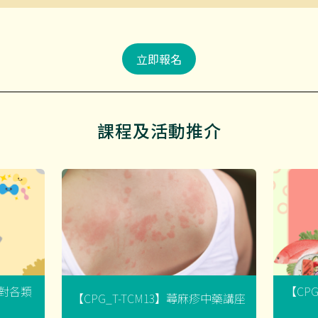
立即報名
課程及活動推介
菌對各類
【CP
【CPG_T-TCM13】蕁麻疹中藥講座