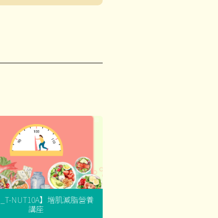
G_T-NUT10A】增肌減脂營養
講座