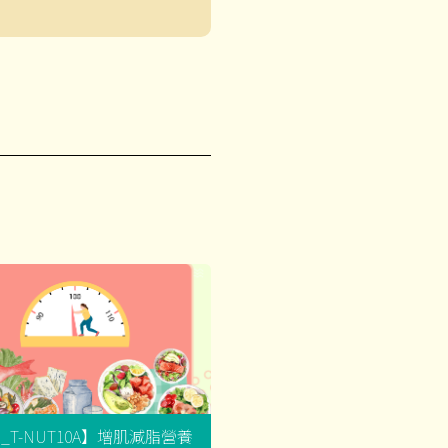
G_T-NUT10A】增肌減脂營養