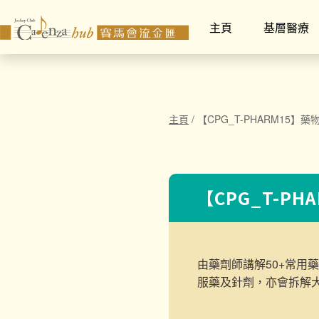
主頁
基層醫療
主頁
/
【CPG_T-PHARM15】
【CPG_T-P
由藥劑師講解50+常用
服藥及針劑，亦會拆解