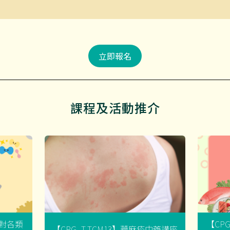
立即報名
課程及活動推介
菌對各類
【CP
【CPG_T-TCM13】蕁麻疹中藥講座