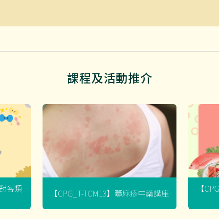
課程及活動推介
菌對各類
【CP
【CPG_T-TCM13】蕁麻疹中藥講座