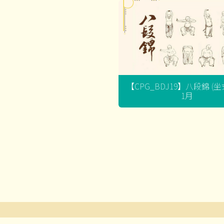
【CPG_BDJ19】八段錦 (
1月
文