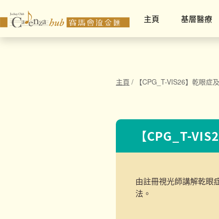
主頁
基層醫療
主頁
/
【CPG_T-VIS26】乾眼症
【CPG_T-VI
由註冊視光師講解乾眼
法。