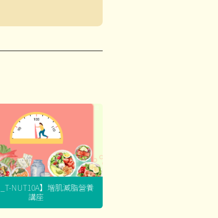
G_T-NUT10A】增肌減脂營養
講座