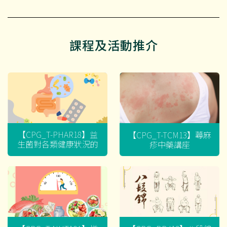
課程及活動推介
【CPG_T-PHAR18】益
【CPG_T-TCM13】蕁麻
生菌對各類健康狀況的
疹中藥講座
迷思