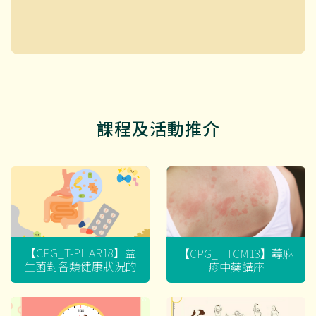
課程及活動推介
【CPG_T-PHAR18】益
【CPG_T-TCM13】蕁麻
生菌對各類健康狀況的
疹中藥講座
迷思