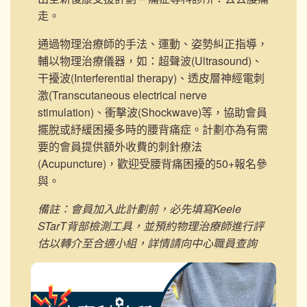
走。
通過物理治療師的手法、運動、姿勢糾正指導，
輔以物理治療儀器，如：超聲波(Ultrasound)、
干擾波(Interferential therapy)、透皮層神經電刺
激(Transcutaneous electrical nerve
stimulation)、衝擊波(Shockwave)等，協助會員
擺脫或紓緩困擾多時的腰背痛症。計劃亦為有需
要的會員提供額外收費的刺針療法
(Acupuncture)，歡迎受腰背痛困擾的50+報名參
與。
備註：
會員加入此計劃前，必先填寫Keele
STarT背部檢測工具，並預約物理治療師進行評
估以轉介至合適小組，詳情請向中心職員查詢