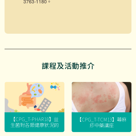
3763-1180。
課程及活動推介
【CPG_T-PHAR18】益
【CPG_T-TCM13】蕁麻
生菌對各類健康狀況的
疹中藥講座
迷思