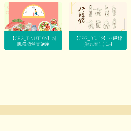
【CPG_T-NUT10A】增
【CPG_BDJ19】八段錦
肌減脂營養講座
(坐式養生) 1月
文
章
導
© 2026 耆智有限公司及賽馬會流金匯 ‧版權所有