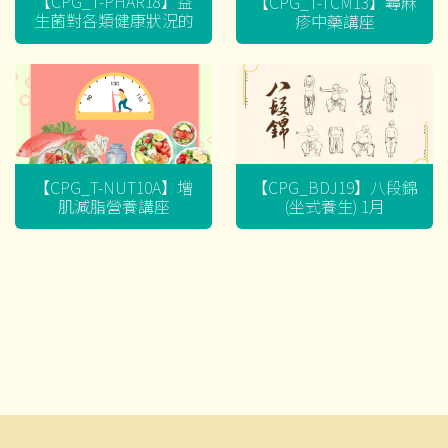
【CPG_T-PHAR18】益
【CPG_T-TCM13】蕁麻
生菌對各類健康狀況的
疹中藥講座
迷思
【CPG_T-NUT10A】增
【CPG_BDJ19】八段錦
肌減脂營養講座
(坐式養生) 1月
文