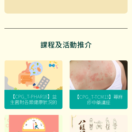
課程及活動推介
【CPG_T-PHAR18】益
【CPG_T-TCM13】蕁麻
生菌對各類健康狀況的
疹中藥講座
迷思