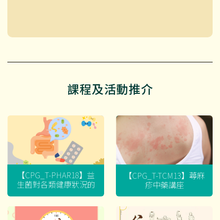
課程及活動推介
【CPG_T-PHAR18】益
【CPG_T-TCM13】蕁麻
生菌對各類健康狀況的
疹中藥講座
迷思