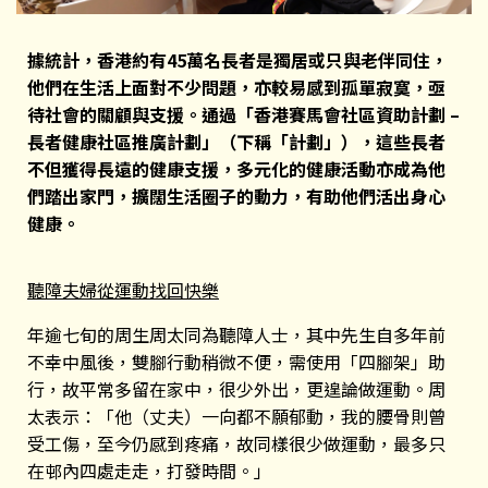
據統計，香港約有45
萬名長者是獨居或只與老伴同住，
他們在生活上面對不少問題，亦較易感到孤單寂寞，亟
待社會的關顧與支援。通過「香港賽馬會社區資助計劃 –
長者健康社區推廣計劃」（下稱「計劃」），這些長者
不但獲得長遠的健康支援，多元化的健康活動亦成為他
們踏出家門，擴闊生活圈子的動力，有助他們活出身心
健康。
聽障夫婦從運動找回快樂
年逾七旬的周生周太同為聽障人士，其中先生自多年前
不幸中風後，雙腳行動稍微不便，需使用「四腳架」助
行，故平常多留在家中，很少外出，更遑論做運動。周
太表示：「他（丈夫）一向都不願郁動，我的腰骨則曾
受工傷，至今仍感到疼痛，故同樣很少做運動，最多只
在邨內四處走走，打發時間。」