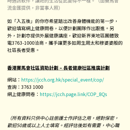
時通訊軟件，讓她的生活從此變得不一樣。（由賽馬會
流金匯提供，非當事人照）
如「入五後」的你亦希望踏出改善身體機能的第一步，
歡迎填寫網上健康問卷，以便計劃團隊作出跟進。另
外，計劃亦提供外展健康講座，歡迎新界東地區團體致
電3763-1000洽商，攜手讓更多如周生周太和穆婆婆般的
社區長者受惠。
香港賽馬會社區資助計劃
–
長者健康社區推廣計劃
網站：
https://jcch.org.hk/special_event/cop/
查詢：3763 1000
網上健康問卷：
https://jcch.page.link/COP_8Qs
（所有資料只供中心註册護士作評估之用，絕對保密，
歡迎50歲或以上人士填寫。經評估後如有需要，中心職