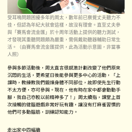
受耳鳴問題困擾多年的周太，數年前已察覺丈夫聽力不
佳，但認為年紀大就會這樣，故沒有理會。直至丈夫參
與「賽馬會流金匯」於十周年活動上提供的聽力測試，
才發現其重聽問題頗為嚴重，需佩戴助聽器輔助日常生
活。（由賽馬會流金匯提供，此為活動示意圖，非當事
人照）
參與多節活動後，周太直言很感激計劃改變了他們原來
沉悶的生活，更希望日後能參與更多中心的活動，「上
課時，教練教我們鍛煉身體不同部位，故即使先生行動
不太方便，亦可參與。現在，他有時在家中都會動動手
腳，我自己亦較以前精神多了！」周太續指，課堂上首
次接觸的健腦遊戲非常好玩有趣，讓沒有打麻雀習慣的
他們可多動腦筋，訓練認知能力。
走出家中四幅牆