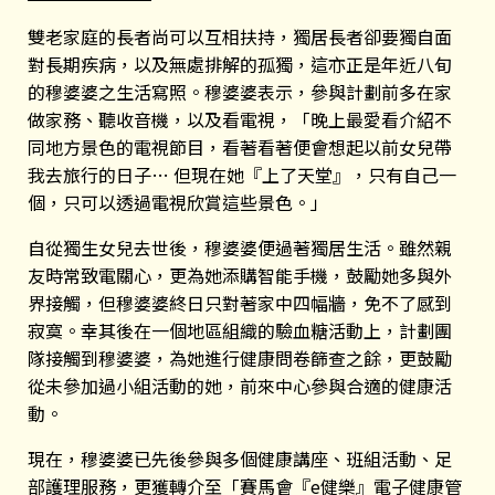
雙老家庭的長者尚可以互相扶持，獨居長者卻要獨自面
對長期疾病，以及無處排解的孤獨，這亦正是年近八旬
的穆婆婆之生活寫照。穆婆婆表示，參與計劃前多在家
做家務、聽收音機，以及看電視，「晚上最愛看介紹不
同地方景色的電視節目，看著看著便會想起以前女兒帶
我去旅行的日子… 但現在她『上了天堂』，只有自己一
個，只可以透過電視欣賞這些景色。」
自從獨生女兒去世後，穆婆婆便過著獨居生活。雖然親
友時常致電關心，更為她添購智能手機，鼓勵她多與外
界接觸，但穆婆婆終日只對著家中四幅牆，免不了感到
寂寞。幸其後在一個地區組織的驗血糖活動上，計劃團
隊接觸到穆婆婆，為她進行健康問卷篩查之餘，更鼓勵
從未參加過小組活動的她，前來中心參與合適的健康活
動。
現在，穆婆婆已先後參與多個健康講座、班組活動、足
部護理服務，更獲轉介至「賽馬會『e健樂』電子健康管