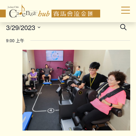
Even
3/29/2023
Search
Sear
Select
9:00 上午
date.
and
Vie
Navi