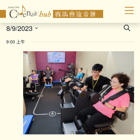
Even
8/9/2023
Search
Sear
Select
9:00 上午
date.
and
Vie
Navi