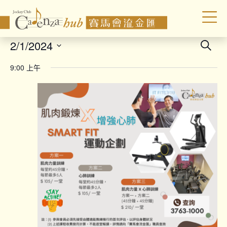
Even
2/1/2024
Search
Sear
Select
9:00 上午
date.
and
Vie
Navi