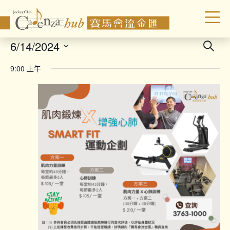
Even
6/14/2024
Search
Sear
Select
9:00 上午
date.
and
Vie
Navi