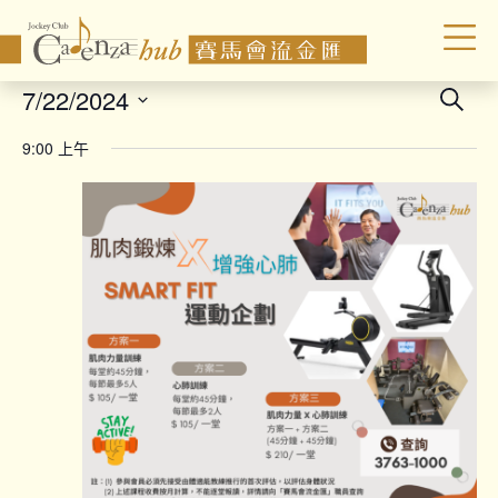
Even
7/22/2024
Search
Sear
Select
9:00 上午
date.
and
Vie
Navi