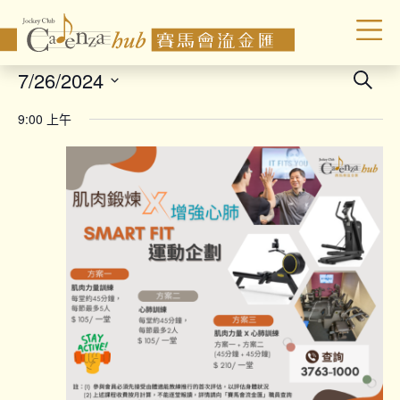
Even
7/26/2024
Search
Sear
Select
9:00 上午
date.
and
Vie
Navi