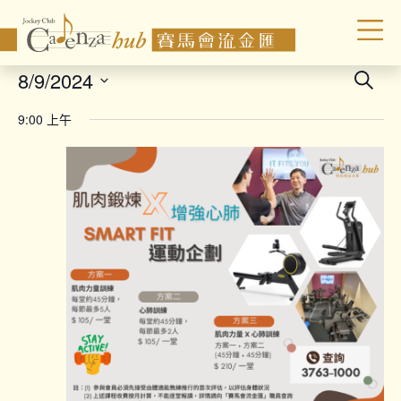
Even
8/9/2024
Search
Sear
Select
9:00 上午
date.
and
Vie
Navi