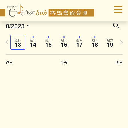
Even
8/2023
Search
Sear
Select
Previous
Next
date.
and
週日
週一
週二
週三
週四
週五
週六
13
14
15
16
17
18
19
week
wee
Vie
Navi
昨日
今天
明日