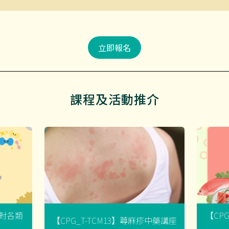
立即報名
課程及活動推介
菌對各類
【CP
【CPG_T-TCM13】蕁麻疹中藥講座