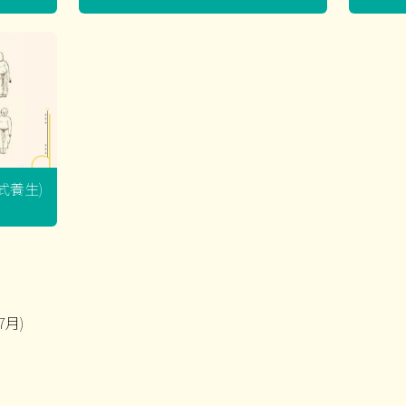
坐式養生)
7月)