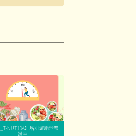
G_T-NUT10A】增肌減脂營養
講座