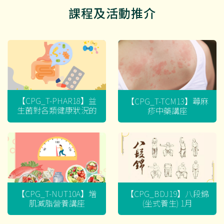
課程及活動推介
【CPG_T-PHAR18】益
【CPG_T-TCM13】蕁麻
生菌對各類健康狀況的
疹中藥講座
迷思
【CPG_T-NUT10A】增
【CPG_BDJ19】八段錦
肌減脂營養講座
(坐式養生) 1月