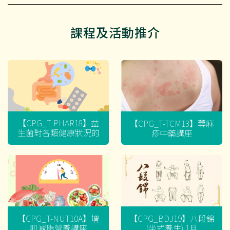
課程及活動推介
【CPG_T-PHAR18】益
【CPG_T-TCM13】蕁麻
生菌對各類健康狀況的
疹中藥講座
迷思
【CPG_T-NUT10A】增
【CPG_BDJ19】八段錦
肌減脂營養講座
(坐式養生) 1月