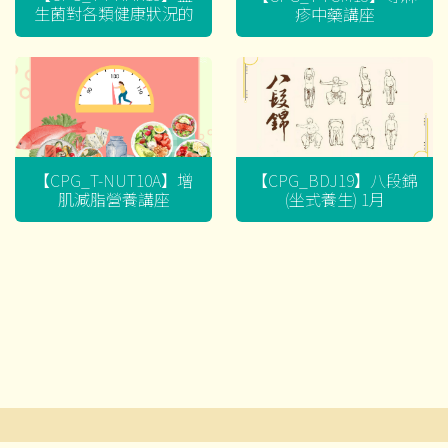
生菌對各類健康狀況的
疹中藥講座
迷思
【CPG_T-NUT10A】增
【CPG_BDJ19】八段錦
肌減脂營養講座
(坐式養生) 1月
文